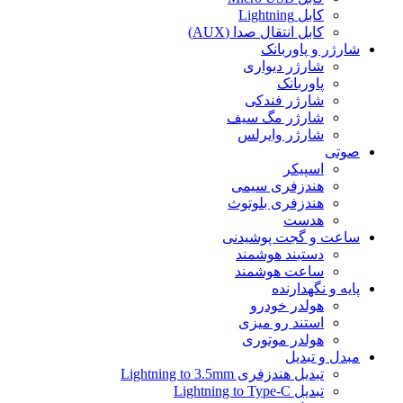
کابل Lightning
کابل انتقال صدا (AUX)
شارژر و پاوربانک
شارژر دیواری
پاوربانک
شارژر فندکی
شارژر مگ سیف
شارژر وایرلس
صوتی
اسپیکر
هندزفری سیمی
هندزفری بلوتوث
هدست
ساعت و گجت پوشیدنی
دستبند هوشمند
ساعت هوشمند
پایه و نگهدارنده
هولدر خودرو
استند رو میزی
هولدر موتوری
مبدل و تبدیل
تبدیل هندزفری Lightning to 3.5mm
تبدیل Lightning to Type-C