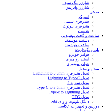
شارژر مگ سیف
شارژر وایرلس
صوتی
اسپیکر
هندزفری سیمی
هندزفری بلوتوث
هدست
ساعت و گجت پوشیدنی
دستبند هوشمند
ساعت هوشمند
پایه و نگهدارنده
هولدر خودرو
استند رو میزی
هولدر موتوری
مبدل و تبدیل
تبدیل هندزفری Lightning to 3.5mm
تبدیل Lightning to Type-C
تبدیل سه به 2
تبدیل هندزفری Type-C to 3.5mm
تبدیل Type-c to Lightning
تبدیل OTG
دانگل بلوتوث و وای فای
دوربین و تجهیزات عکاسی
مونوپاد