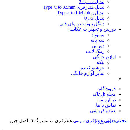
تبدیل سه به 2
تبدیل هندزفری Type-C to 3.5mm
تبدیل Type-c to Lightning
تبدیل OTG
دانگل بلوتوث و وای فای
دوربین و تجهیزات عکاسی
مونوپاد
سه پایه
دوربین
رینگ لایت
لوازم خانگی
پنکه
خوشبو کننده
سایر لوازم خانگی
فروشگاه
مجله تل تاک
درباره ما
تماس با ما
عمده‌ فروشی
خانه
صوتی
هندزفری سیمی
هندزفری سامسونگ J5 اصل چین
تخفیف های روز