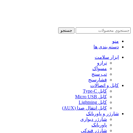
جستجو
منو
دسته بندی ها
ابزار سلامت
ترازو
مسواک
تب سنج
فشارسنج
کابل و اتصالات
کابل Type-C
کابل Micro USB
کابل Lightning
کابل انتقال صدا (AUX)
شارژر و پاوربانک
شارژر دیواری
پاوربانک
شارژر فندکی