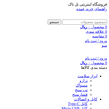
فروشگاه اینترنتی تل تاک
راهنمای خرید عمده
جستجو
0
محصول
۰
ریال
0
علاقه مندی
0
مقایسه
ورود / ثبت نام
منو
ورود / ثبت نام
0
محصول
۰
ریال
دسته بندی کالاها
ابزار سلامت
ترازو
مسواک
تب سنج
فشارسنج
کابل و اتصالات
کابل Type-C
کابل Micro USB