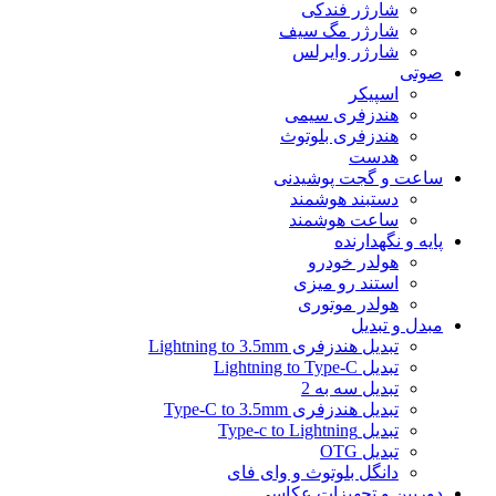
شارژر فندکی
شارژر مگ سیف
شارژر وایرلس
صوتی
اسپیکر
هندزفری سیمی
هندزفری بلوتوث
هدست
ساعت و گجت پوشیدنی
دستبند هوشمند
ساعت هوشمند
پایه و نگهدارنده
هولدر خودرو
استند رو میزی
هولدر موتوری
مبدل و تبدیل
تبدیل هندزفری Lightning to 3.5mm
تبدیل Lightning to Type-C
تبدیل سه به 2
تبدیل هندزفری Type-C to 3.5mm
تبدیل Type-c to Lightning
تبدیل OTG
دانگل بلوتوث و وای فای
دوربین و تجهیزات عکاسی