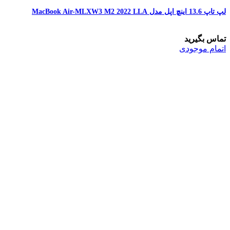
لپ تاپ 13.6 اینچ اپل مدل MacBook Air-MLXW3 M2 2022 LLA
تماس بگیرید
اتمام موجودی