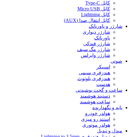
کابل Type-C
کابل Micro USB
کابل Lightning
کابل انتقال صدا (AUX)
شارژر و پاوربانک
شارژر دیواری
پاوربانک
شارژر فندکی
شارژر مگ سیف
شارژر وایرلس
صوتی
اسپیکر
هندزفری سیمی
هندزفری بلوتوث
هدست
ساعت و گجت پوشیدنی
دستبند هوشمند
ساعت هوشمند
پایه و نگهدارنده
هولدر خودرو
استند رو میزی
هولدر موتوری
مبدل و تبدیل
تبدیل هندزفری Lightning to 3.5mm