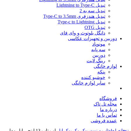
تبدیل Lightning to Type-C
تبدیل سه به 2
تبدیل هندزفری Type-C to 3.5mm
تبدیل Type-c to Lightning
تبدیل OTG
دانگل بلوتوث و وای فای
دوربین و تجهیزات عکاسی
مونوپاد
سه پایه
دوربین
رینگ لایت
لوازم خانگی
پنکه
خوشبو کننده
سایر لوازم خانگی
فروشگاه
مجله تل تاک
درباره ما
تماس با ما
عمده‌ فروشی
خانه
لپ تاپ و نوت بوک
مک بوک اپل
لپ تاپ 13 اینچی اپل مدل
تخفیف های روز