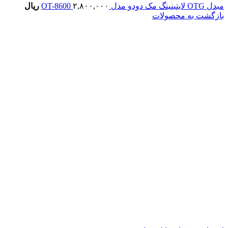
مبدل OTG لایتینینگ مک دودو مدل OT-8600
۲,۸۰۰,۰۰۰
ریال
بازگشت به محصولات