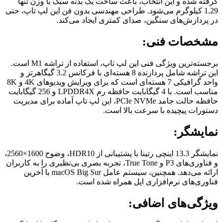
گرفته شده و این انتخاب، باعث ساخت یک بدنه سبک با وزن تنها
1.29 کیلوگرم می‌شود. طراحی مهندسی بدون فن این لپ تاپ، حتی
در پردازش‌های سنگین، صدای کمتری ایجاد می‌کند.
مشخصات فنی:
برجسته‌ترین ویژگی فنی این لپ تاپ، استفاده از تراشه M1 است.
این تراشه شامل پردازنده 8 هسته‌ای با فرکانس 3.2 گیگاهرتز و
واحد گرافیکی 7 هسته‌ای است که برای ویرایش ویدیوهای 4K و 8K
مناسب است. با 4 گیگابایت حافظه رم LPDDR4X و 256 گیگابایت
حافظه حالت جامد PCIe NVMe، این لپ تاپ آماده برای مدیریت
دستورات پیچیده با سرعت بالا است.
نمایشگر:
نمایشگر 13.3 اینچی رتینا با پشتیبانی از HDR10، وضوح 1600×2560،
و فناوری‌های P3 و True Tone، تجربه بصری بی‌نظیری را به کاربران
ارائه می‌دهد. همچنین، سیستم عامل macOS Big Sur با آخرین
فناوری‌های نرم‌افزاری اپل همراه شده است.
ویژگی‌های اضافی: