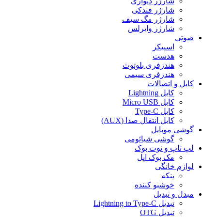
شارژر دیواری
شارژر فندکی
شارژر مگ سیف
شارژر وایرلس
صوتی
اسپیکر
هدست
هندزفری بلوتوث
هندزفری سیمی
کابل و اتصالات
کابل Lightning
کابل Micro USB
کابل Type-C
کابل انتقال صدا (AUX)
گوشی موبایل
گوشی شیائومی
لپ تاپ و نوت بوک
مک بوک اپل
لوازم خانگی
پنکه
خوشبو کننده
مبدل و تبدیل
تبدیل Lightning to Type-C
تبدیل OTG