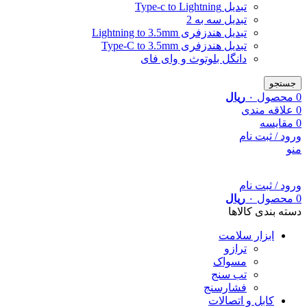
تبدیل Type-c to Lightning
تبدیل سه به 2
تبدیل هندزفری Lightning to 3.5mm
تبدیل هندزفری Type-C to 3.5mm
دانگل بلوتوث و وای فای
جستجو
0
محصول
۰
ریال
0
علاقه مندی
0
مقایسه
ورود / ثبت نام
منو
ورود / ثبت نام
0
محصول
۰
ریال
دسته بندی کالاها
ابزار سلامت
ترازو
مسواک
تب سنج
فشارسنج
کابل و اتصالات