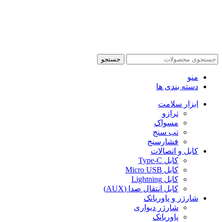
جستجو
منو
دسته بندی ها
ابزار سلامت
ترازو
مسواک
تب سنج
فشارسنج
کابل و اتصالات
کابل Type-C
کابل Micro USB
کابل Lightning
کابل انتقال صدا (AUX)
شارژر و پاوربانک
شارژر دیواری
پاوربانک