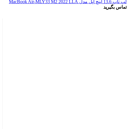
لپ تاپ 13.6 اینچ اپل مدل MacBook Air-MLY33 M2 2022 LLA
تماس بگیرید
اتمام موجودی
بزرگنمایی تصویر