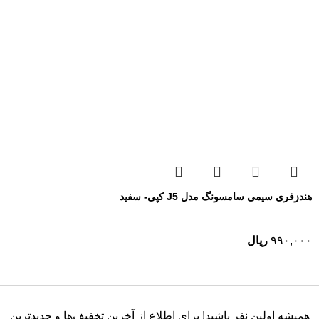
هندزفری سیمی سامسونگ مدل J5 کپی- سفید
۹۹۰,۰۰۰
ریال
همیشه اولین نفر باشید! برای اطلاع از آخرین تخفیف‌ها و جدیدترین