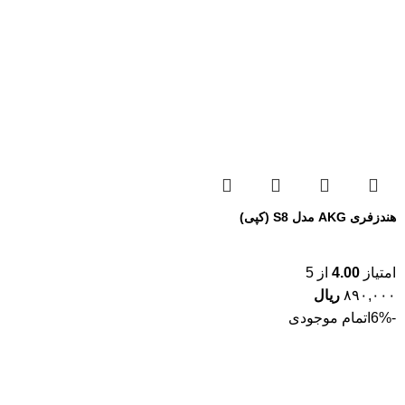
هندزفری AKG مدل S8 (کپی)
امتیاز
4.00
از 5
۸۹۰,۰۰۰
ریال
-6%
اتمام موجودی